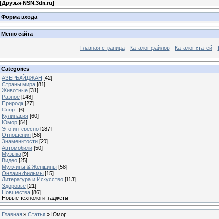
[
Друзья-NSN.3dn.ru
]
Форма входа
Меню сайта
Главная страница
Каталог файлов
Каталог статей
Categories
АЗЕРБАЙДЖАН
[42]
Страны мира
[81]
Животные
[31]
Разное
[148]
Природа
[27]
Спорт
[6]
Кулинария
[60]
Юмор
[54]
Это интереcно
[287]
Отношения
[58]
Знаменитости
[20]
Автомобили
[50]
Музыка
[9]
Видео
[25]
Мужчины & Женщины
[58]
Онлаин фильмы
[15]
Литература и Искусство
[113]
Здоровье
[21]
Новшества
[86]
Новые технологи ,гаджеты
Главная
»
Статьи
» Юмор