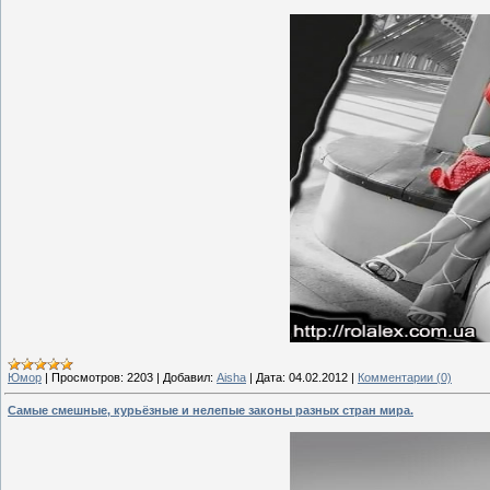
Юмор
|
Просмотров:
2203
|
Добавил:
Aisha
|
Дата:
04.02.2012
|
Комментарии (0)
Самые смешные, курьёзные и нелепые законы разных стран мира.