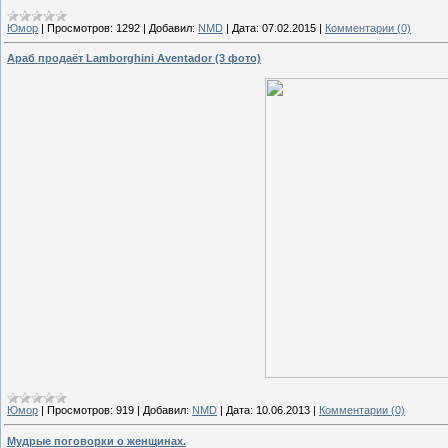
Юмор
|
Просмотров:
1292
|
Добавил:
NMD
|
Дата:
07.02.2015
|
Комментарии (0)
Араб продаёт Lamborghini Aventador (3 фото)
Юмор
|
Просмотров:
919
|
Добавил:
NMD
|
Дата:
10.06.2013
|
Комментарии (0)
Мудрые поговорки о женщинах.