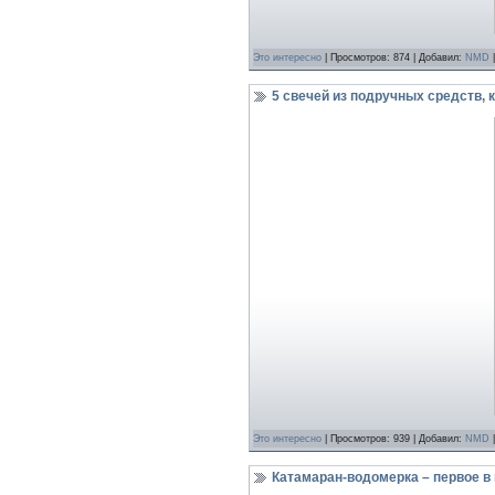
Это интереcно
| Просмотров: 874 | Добавил:
NMD
|
5 свечей из подручных средств,
Это интереcно
| Просмотров: 939 | Добавил:
NMD
|
Катамаран-водомерка – первое в