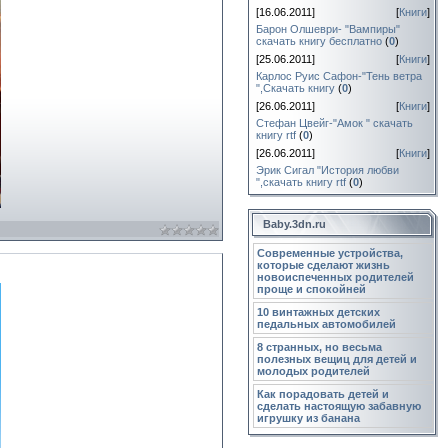
[16.06.2011]
[
Книги
]
Барон Олшеври- "Вампиры"
скачать книгу бесплатно
(
0
)
[25.06.2011]
[
Книги
]
Карлос Руис Сафон-"Тень ветра
",Скачать книгу
(
0
)
[26.06.2011]
[
Книги
]
Стефан Цвейг-"Амок " cкачать
книгу rtf
(
0
)
[26.06.2011]
[
Книги
]
Эрик Сигал "История любви
",cкачать книгу rtf
(
0
)
Baby.3dn.ru
Современные устройства,
которые сделают жизнь
новоиспеченных родителей
проще и спокойней
10 винтажных детских
педальных автомобилей
8 странных, но весьма
полезных вещиц для детей и
молодых родителей
Как порадовать детей и
сделать настоящую забавную
игрушку из банана