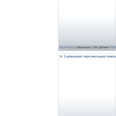
Это интереcно
| Просмотров: 1034 | Добавил:
NMD
5 домашних персональных компью