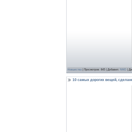
Новшества
| Просмотров: 845 | Добавил:
NMD
| Д
10 самых дорогих вещей, сделан