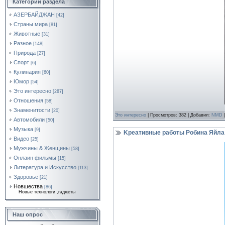
Категории раздела
АЗЕРБАЙДЖАН
[42]
Страны мира
[81]
Животные
[31]
Разное
[148]
Природа
[27]
Спорт
[6]
Кулинария
[60]
Юмор
[54]
Это интереcно
[287]
Отношения
[58]
Знаменитости
[20]
Это интереcно
| Просмотров: 382 | Добавил:
NMD
|
Автомобили
[50]
Музыка
[9]
Kреативные работы Робина Яйла
Видео
[25]
Мужчины & Женщины
[58]
Онлаин фильмы
[15]
Литература и Искусство
[113]
Здоровье
[21]
Новшества
[86]
Новые технологи ,гаджеты
Наш опрос