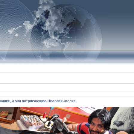
инке, и они потрясающие-Человек-иголка