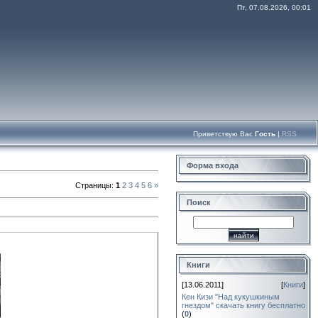
Пт, 07.08.2026, 00:01
Приветствую Вас
Гость
|
RSS
Форма входа
Страницы
:
1
2
3
4
5
6
»
Поиск
Книги
[13.06.2011]
[
Книги
]
Кен Кизи "Над кукушкиным
гнездом" скачать книгу бесплатно
(
0
)