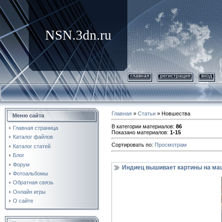
NSN.3dn.ru
главная
регистрация
вход
Главная
»
Статьи
» Новшества
Меню сайта
В категории материалов
:
86
Главная страница
Показано материалов
:
1-15
Каталог файлов
Сортировать по
:
Просмотрам
Каталог статей
Блог
Форум
Индиец вышивает картины на маш
Фотоальбомы
Обратная связь
Онлайн игры
О сайте