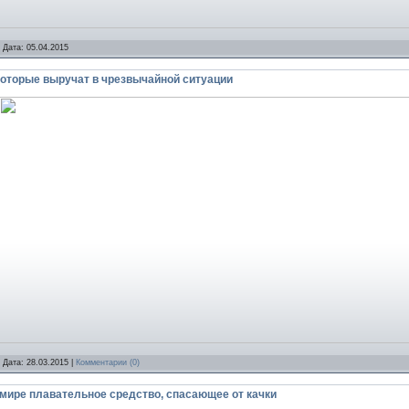
 Дата:
05.04.2015
 которые выручат в чрезвычайной ситуации
 Дата:
28.03.2015
|
Комментарии (0)
 мире плавательное средство, спасающее от качки