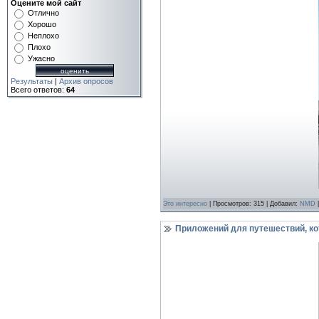
Оцените мой сайт
Отлично
Хорошо
Неплохо
Плохо
Ужасно
Результаты
|
Архив опросов
Всего ответов:
64
Это интереcно
| Просмотров: 315 | Добавил:
NMD
|
Приложений для путешествий, ко